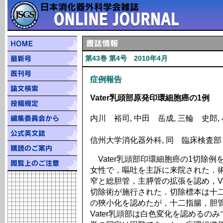
第43巻 第4号 2010年4月
症例報告
Vater乳頭部原発印環細胞癌の1例
内川 裕司, 中田 岳成, 三輪 史郎,
信州大学消化器外科, 同 臨床検査部
Vater乳頭部印環細胞癌の1切除例
女性で，嘔吐を主訴に来院された．
窄と総胆管，主膵管の拡張を認め，Va
切除術が施行された．切除標本は十
の狹小化を認めたが，十二指腸，胆
Vater乳頭部は白色変化を認めるの