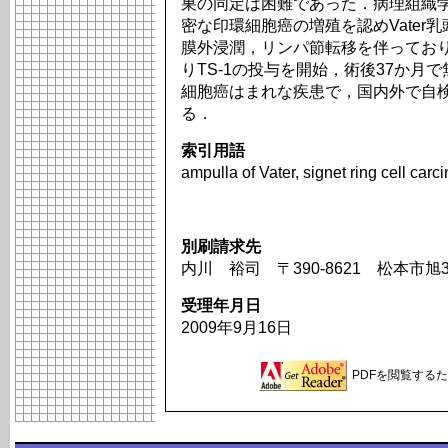
巣の同定は困難であった．病理組織学的
密な印環細胞癌の増殖を認めVater
膜外浸潤，リンパ節転移を伴っており
りTS-1の投与を開始，術後37か月で
細胞癌はまれな疾患で，国内外で自検
る．
索引用語
ampulla of Vater, signet ring cell ca
別刷請求先
内川 裕司 〒390-8621 松本市旭
受理年月日
2009年9月16日
PDFを閲覧するため