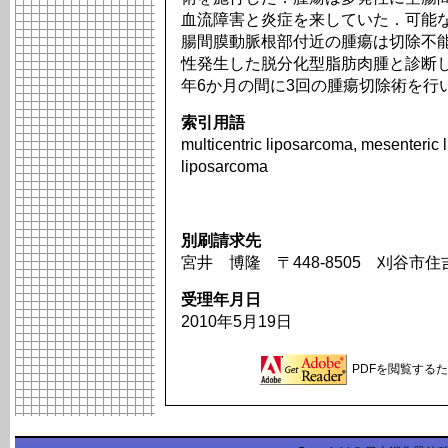
血流障害と炎症を来していた．可能
腸間膜動脈根部付近の腫瘍は切除不
性発生した脱分化型脂肪肉腫と診断
年6か月の間に3回の腫瘍切除術を行
索引用語
multicentric liposarcoma, mesenteric 
liposarcoma
別刷請求先
宮井 博隆 〒448-8505 刈谷市
受理年月日
2010年5月19日
PDFを閲覧するため