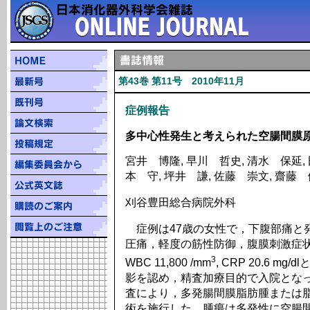
第43巻 第11号 2010年11月
症例報告
多中心性発生と考えられた空腸間膜
宮井 博隆, 早川 哲史, 清水 保延, 
本 守, 坪井 謙, 佐藤 崇文, 齋藤
刈谷豊田総合病院外科
症例は47歳の女性で，下腹部痛と
圧痛，軽度の筋性防御，腹膜刺激症
3
WBC 11,800 /mm
, CRP 20.6 
影を認め，精査加療目的で入院となっ
査により，多発腸間膜脂肪腫または
術を施行した．腫瘍は多発性に空腸