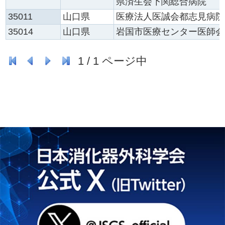
県済生会下関総合病院
35011
山口県
医療法人医誠会都志見病院
35014
山口県
岩国市医療センター医師会
1
/
1
ページ中