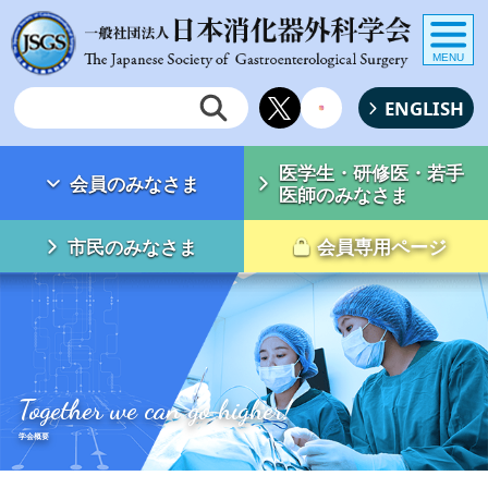
MENU
ENGLISH
医学生・研修医・若手
会員のみなさま
医師のみなさま
市民のみなさま
会員専用ページ
Together we can go higher!
学会概要