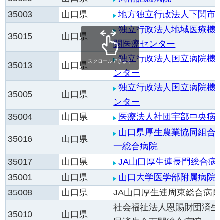
35003
山口県
地方独立行政法人下関市
独立行政法人地域医療機
35015
山口県
関医療センター
独立行政法人国立病院機
スクロールできます
35013
山口県
ンター
独立行政法人国立病院機
35005
山口県
ンター
35004
山口県
医療法人社団宇部中央病
山口県厚生農業協同組合
35016
山口県
一総合病院
35017
山口県
JA山口厚生連長門総合病
35001
山口県
山口大学医学部附属病院
35008
山口県
JA山口厚生連周東総合病
社会福祉法人恩賜財団済生
35010
山口県