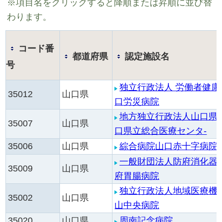
※項目名をクリックすると降順または昇順に並び替
わります。
コード番
都道府県
認定施設名
号
独立行政法人 労働者健康
35012
山口県
口労災病院
地方独立行政法人山口県
35007
山口県
口県立総合医療センタ-
35006
山口県
綜合病院山口赤十字病院
一般財団法人防府消化器
35009
山口県
府胃腸病院
独立行政法人地域医療機
35002
山口県
山中央病院
35020
山口県
周南記念病院