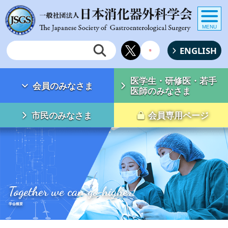
MENU
ENGLISH
医学生・研修医・若手
会員のみなさま
医師のみなさま
市民のみなさま
会員専用ページ
Together we can go higher!
学会概要