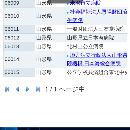
06009
山形県
米沢市立病院
社会福祉法人恩賜財団済
06010
山形県
生病院
06011
山形県
一般財団法人三友堂病院
06012
山形県
山形県立日本海病院
06013
山形県
北村山公立病院
地方独立行政法人山形県
06014
山形県
院機構 日本海総合病院
06015
山形県
公立学校共済組合東北中央
1
/
1
ページ中