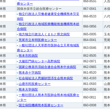
本県
868-8555
人吉
に関するお知らせ
専門医（指導医）の休止制度につい
認定証再発行
療センター
消化器外科業績基準
術標本）の取扱い指針
て
本県
国保水俣市立総合医療センター
867-0041
水俣
資格認定施行細則
器外科専門医制度の
事務局の対応について
独立行政法人労働者健康安全機構熊本労災
遺伝学的検査の適切な実施について
本県
866-8533
八代
え（FAQ）
専門医及び指導医の更新について
病院
消化器がん外科治療認定医認定施行
Consensus Statement on
独立行政法人地域医療機能推進機構熊本総
細則
本県
866-0856
八代
を探す
医師等の専門性に関する資格名等に
合病院
Submission and Publication of
ついて
本県
地方独立行政法人くまもと県北病院
865-0005
玉名
認定登録医登録施行細則
Manuscripts
本県
荒尾市立有明医療センター
864-0041
荒尾
会員及び消化器外科専門医の氏名の
指定修練施設認定施行細則
一般社団法人天草郡市医師会立天草地域医
日本消化器外科学会 外科研究の利
本県
863-0046
天草
公開について
療センター
益相反に関する指針について
消化器外科専門医修練カリキュラム
本県
熊本市民病院
862-8505
熊本
本県
大腸肛門病センター高野病院
862-0971
熊本
委員会規則
本県
国家公務員共済組合連合会熊本中央病院
862-0965
熊本
本県
熊本赤十字病院
861-8520
熊
投稿規程
本県
社会福祉法人恩腸財団済生会熊本病院
861-4193
熊本
本県
山鹿市民医療センター
公式SNS運用ポリシー
861-0593
山鹿
本県
熊本大学病院
860-8556
熊本
棚卸資産規則
一般社団法人熊本市医師会熊本地域医療セ
本県
860-0811
熊本
ンター
本県
国立病院機構熊本医療センター
860-0008
熊本