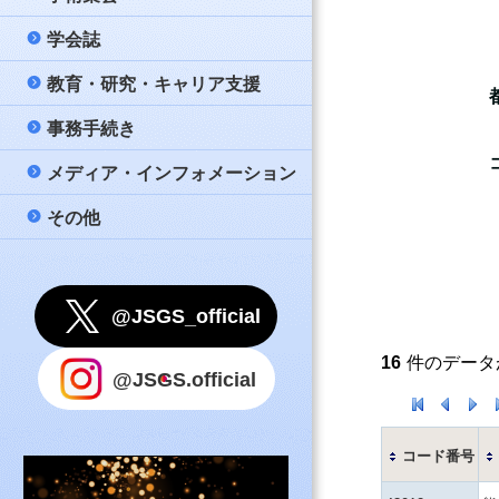
策
問と答え（FAQ）
学会誌
公募
大会
日本消化器外科学
名簿
新しい消化器外科
教育・研究・キャリア支援
メールマガジン配
教育講座
Annals of Gastro
若手育成セミナー –
一般社団法人日本
公式テキスト『消
Surgery
事務手続き
評議員会・総会・
市民公開講座
データベース事業
入会案内
款
心得』
会記録（会員限定
日本消化器外科学
メディア・インフォメーション
他団体開催案内等
男女共同参画委員
連絡先変更
細則・諸規則
指導医
誌（PDF）
理事会ニュース（
その他
学会賞
氏名変更
リンク
評議員審査のため
消化器がん外科治
国際事業
会費納入のお願い
事務局
指針等
認定登録医
Under 40
留学
利用上のご注意
@JSGS_official
認定医
教育コンテンツ
退会申請
ポリシー
認定施設（専門医
16
件のデータ
@JSGS.official
設）
国内留学プロジェ
事務手続きに関す
問
関連施設（専門医
コード番号
設）
その他事務手続き