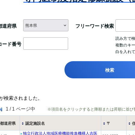
会雑誌
認定試験
第80回総会
大会開催案内
優秀論文賞受賞者
専門医制度
役員等
日本専門医機構主導の消化器外科専
信履歴
enterological
 JESUS –
メールマガジンの配信停止について
更新認定審査
総会開催記録
第23回大会
教育集会開催記録
会誌編集委員会からのお知らせ
インパクトファクターについて
若手育成セミナー – JESUS – 開催
門医制度について
都道府県
フリーワード検索
消化器外科学会定
化器外科専門医の
評議員
消化器外科専門医の心得準拠『例題
録
社員総会・会員集
再取得認定審査
AGSurg Forum
日本消化器外科学会大会（JDDW）
市民公開講座開催記録
日本消化器外科学会雑誌投稿規程
AGSurg Awards
NCDについて
今後の消化器外科専門医・指導医に
集』
読み方で
）
会創立50周年記念
歴代理事長
登録演題の利益相反（COI）申告に
コード番号
係る制度のグランドデザインについ
複数のキ
会
演題検索
動画による市民公開講座
投稿の手引き
ジャーナルサイト（Wiley Online
NCDにおける消化器外科医療水準評
入会規則
認定審査（2026年）
ついて
白を入れ
て
会員限定）
名誉会長
Library）
価術式登録に対するリモート型監査
剽窃が疑われる論文投稿に関する報
募集要項
の業績基準
療認定医
会費規則
2030年評議員一斉選出時からの申請
更新認定審査（2026年）
認定審査（2026年）
大会開催記録
について
新しい消化器外科専門医制度の変更
名誉会員
告事項
内容変更のお知らせ
検索
受賞者
点
役員等選任規則
ライフサイエンス（文部科学省）
再取得認定審査（2026年）
審査結果（2025年）
特定術式のNCD術前前向き登録につ
特別会員
2025年評議員一斉選出時からの申請
いて
評議員選出規則
学会発表・論文投稿ほかにおける倫
審査結果（2026年）
資格変更のお知らせ
委員会
理指針について
NCD臨床データ調査（Audit）につ
制度指定修練施
が検索されました。
社員総会規則
65歳終身化
認定審査（新規・更新）（2026年）
2027年評議員補充選出に関するお知
いて
会員検索
症例報告を含む医学論文及び学会研
クト
る よくあるご質
2025年度 日本消化器外科学会 国内
らせ
1
/
1
ページ中
※項目名をクリックすると降順または昇順に並び
会員集会規則
審査結果（2025年）
究会発表における患者プライバシー
NCDのフィードバックについて
消化器外科専門医検索
留学プロジェクト ― 募集要項
制度指定修練施
日本消化器外科学会評議員審査のた
保護に関する指針
学術集会規則
各種変更について
都道府県
認定施設名
〒
NCDデータを利活用した研究につい
に関するお知らせ
専門医制度指定修練施設（認定施
2025年度 日本消化器外科学会 国内
各種証明
めの業績基準
患者の病理検体（生検・細胞診・手
て
独立行政法人地域医療機能推進機構人吉医
設）検索
専門医制度規則
留学プロジェクト ― 研修施設