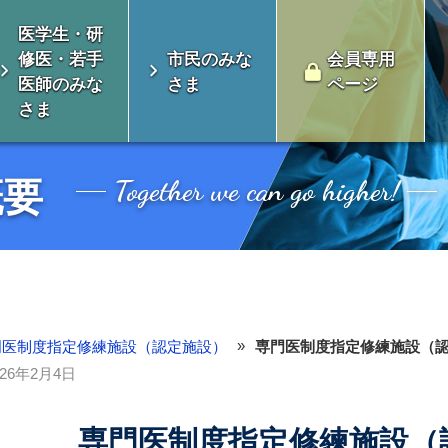
医学生・研
修医・若手
市民のみな
会員専用
医師のみな
さま
ページ
さま
Together we can go higher!
概要
»
門医制度指定修練施設（認定施設）
専門医制度指定修練施設（
026年2月4日
会とは
消化器外科専門医について
専門医制度指定修練施設（
い未来のための対
制度のよくある質
認定審査
総会開催案内