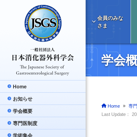
会員のみな
さま
学会
Home
お知らせ
最新のお知らせ
»
Home
専
学会概要
学会より
理事長挨拶
Last Update：
2
専門医制度
ご報告
日本消化器外科学
消化器外科専門医
学術集会
医療情報
消化器外科の明る
消化器外科専門医
総会