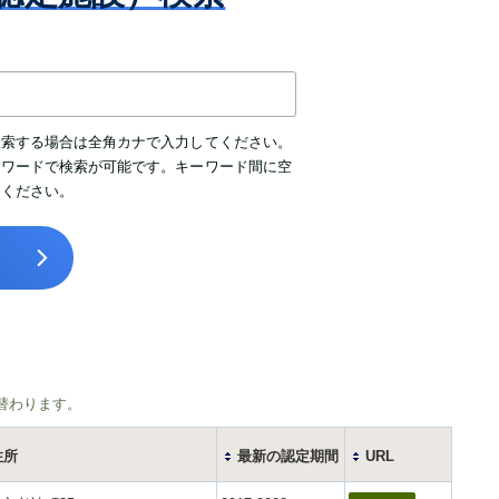
専門医認定審査結果
記
更新審査結果
再取得審査結果
検索する場合は全角カナで入力してください。
ーワードで検索が可能です。キーワード間に空
【2020年1月1日以前に専門医に認定
てください。
された方】認定審査（2026年）
【2021年1月1日に専門医に認定され
た方】認定審査（2026年）
替わります。
住所
最新の認定期間
URL