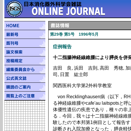
第29巻 第5号 1996年5月
症例報告
十二指腸神経線維腫により膵炎を併発したvo
吉田 良, 浜田 吉則, 高田 秀穂, 加
司, 日置 紘士郎
関西医科大学第2外科学教室
von Recklinghausen病（以
る神経線維腫やcafe'au laitsp
体優性遺伝の疾患であり，種々の非
る．今回，我々は十二指腸神経線維腫
験したので本邦第1例目として報告す
診断され入院加療となった．膵炎軽