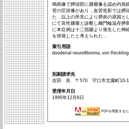
鳴画像で膵頭部に腫瘍像を認め内視
管の圧排像があり，血管造影では膵
た．以上の所見により膵炎の原因と
にて良性腫瘍と診断し幽門輪温存膵
に本症例は十二指腸より発生した神
を併発したと考えられた．
索引用語
duodenal neurofibroma, von Recklingh
別刷請求先
吉田 良 〒570 守口市文園町10
受理年月日
1995年12月6日
PDFを閲覧するため