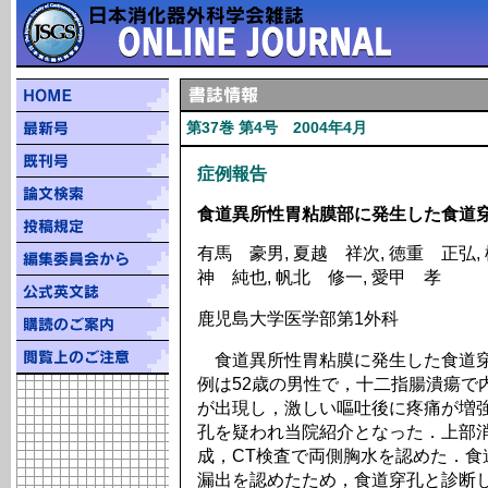
第37巻 第4号 2004年4月
症例報告
食道異所性胃粘膜部に発生した食道穿
有馬 豪男, 夏越 祥次, 徳重 正弘, 
神 純也, 帆北 修一, 愛甲 孝
鹿児島大学医学部第1外科
食道異所性胃粘膜に発生した食道穿
例は52歳の男性で，十二指腸潰瘍で
が出現し，激しい嘔吐後に疼痛が増
孔を疑われ当院紹介となった．上部
成，CT検査で両側胸水を認めた．食
漏出を認めたため，食道穿孔と診断