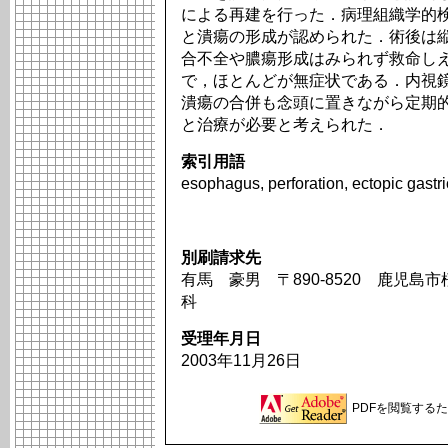
による再建を行った．病理組織学的
と潰瘍の形成が認められた．術後は
合不全や膿瘍形成はみられず救命し
で，ほとんどが無症状である．内視
潰瘍の合併も念頭に置きながら定期
と治療が必要と考えられた．
索引用語
esophagus, perforation, ectopic gast
別刷請求先
有馬 豪男 〒890-8520 鹿児島市
科
受理年月日
2003年11月26日
PDFを閲覧するため