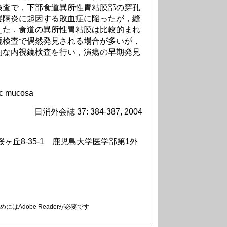
検査で，下部食道異所性胃粘膜部の穿孔
縦隔炎に起因する敗血症に陥ったが，縫
えた．食道の異所性胃粘膜は比較的まれ
鏡検査で偶然発見される場合が多いが，
的な内視鏡検査を行い，潰瘍の早期発見
ric mucosa
日消外会誌 37: 384-387, 2004
桜ヶ丘8-35-1 鹿児島大学医学部第1外
にはAdobe Readerが必要です