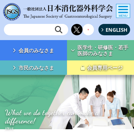
MENU
ENGLISH
医学生・研修医・若手
会員のみなさま
医師のみなさま
市民のみなさま
会員専用ページ
What we do together can make a
difference!
お知らせ