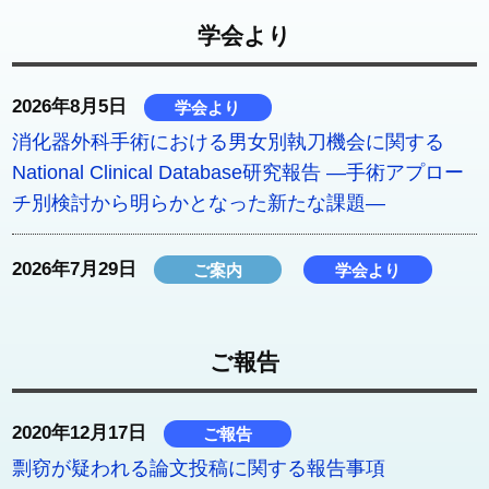
学会より
2026年8月5日
学会より
消化器外科手術における男女別執刀機会に関する
National Clinical Database研究報告 ―手術アプロー
チ別検討から明らかとなった新たな課題―
2026年7月29日
ご案内
学会より
「オペスル 〜きみのワクワクが未来をつくる〜」を
開催します
ご報告
2026年7月21日
ご案内
学会より
2020年12月17日
ご報告
教育委員会ハンズオンセミナー【ベーシックコー
ス】
剽窃が疑われる論文投稿に関する報告事項