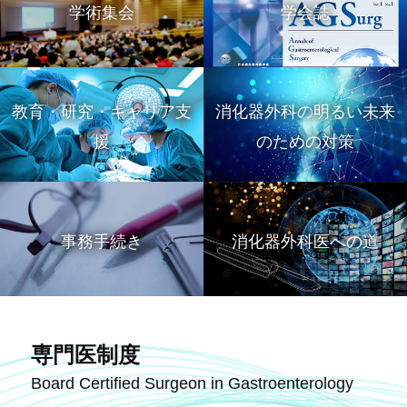
学術集会
学会誌
教育・研究・キャリア支
消化器外科の
明るい未来
援
のための対策
事務手続き
消化器外科医への道
専門医制度
Board Certified Surgeon in Gastroenterology