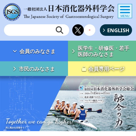
MENU
ENGLISH
医学生・研修医・若手
会員のみなさま
医師のみなさま
市民のみなさま
会員専用ページ
Together we can go higher!
共に高みを目指そう！