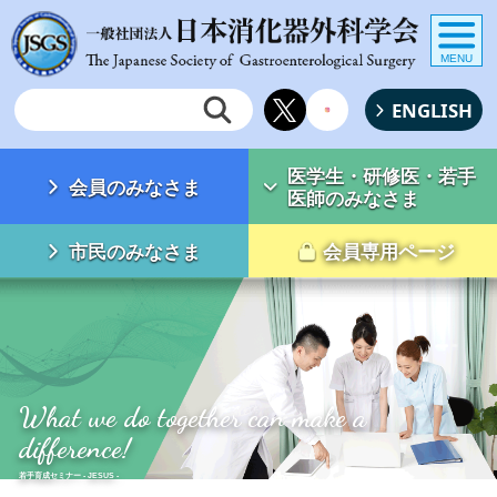
MENU
ENGLISH
医学生・研修医・若手
会員のみなさま
医師のみなさま
市民のみなさま
会員専用ページ
What we do together can make a
difference!
若手育成セミナー - JESUS -