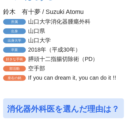
鈴木 有十夢 / Suzuki Atomu
山口大学消化器腫瘍外科
所属
山口県
出身
山口大学
出身大学
2018年（平成30年）
卒業
膵頭十二指腸切除術（PD）
好きな手術
空手部
部活動
If you can dream it, you can do it !!
座右の銘
消化器外科医を選んだ理由は？