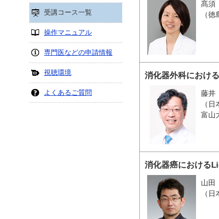
髙須
受講コース一覧
（徳
操作マニュアル
専門医などの申請情報
視聴環境
消化器外科におけ
よくあるご質問
藤井
（日
富山
消化器癌におけるLiqui
山田
（日