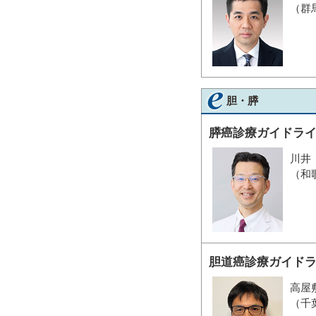
（群
胆・膵
膵癌診療ガイドラ
川井
（和
胆道癌診療ガイド
高屋
（千