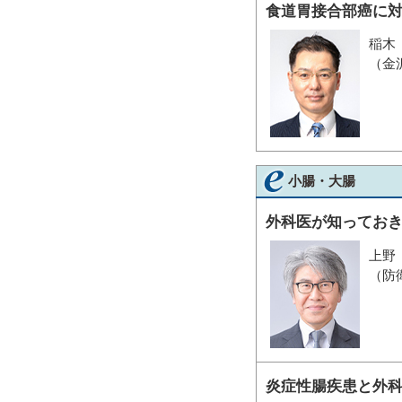
食道胃接合部癌に
稲木
（金
小腸・大腸
外科医が知ってお
上野
（防
炎症性腸疾患と外