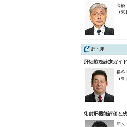
高橋
（東
肝・脾
肝細胞癌診療ガイド
長谷
（東
術前肝機能評価と
新木