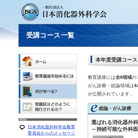
受講コース一覧
本年度受講コース
教育講座には
全6領域
の
がん診療・総論領域は
4
が公開されています．
総論・がん診療
選ばれる消化器外
日本消化器外科学会教育
～持続可能な外科
委員会からのメッセージ