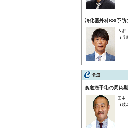
消化器外科SSI予
内野
（兵
食道
食道癌手術の周術
田中
（岐