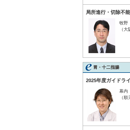
局所進行・切除不
牧野
（大
胃・十二指腸
2025年度ガイドライン
幕内
（順