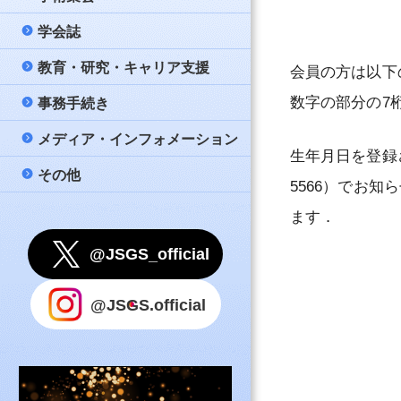
策
問と答え（FAQ）
学会誌
公募
大会
日本消化器外科学
名簿
新しい消化器外科
教育・研究・キャリア支援
メールマガジン配
教育講座
Annals of Gastro
若手育成セミナー –
会員の方は以下
一般社団法人日本
公式テキスト『消
Surgery
数字の部分の7
事務手続き
評議員会・総会・
市民公開講座
データベース事業
入会案内
款
心得』
会記録（会員限定
日本消化器外科学
メディア・インフォメーション
他団体開催案内等
男女共同参画委員
連絡先変更
細則・諸規則
指導医
誌（PDF）
生年月日を登録
理事会ニュース（
その他
学会賞
氏名変更
リンク
評議員審査のため
消化器がん外科治
5566）でお
国際事業
会費納入のお願い
事務局
ます．
指針等
認定登録医
Under 40
留学
利用上のご注意
@JSGS_official
認定医
教育コンテンツ
退会申請
ポリシー
認定施設（専門医
@JSGS.official
設）
国内留学プロジェ
事務手続きに関す
問
関連施設（専門医
設）
その他事務手続き