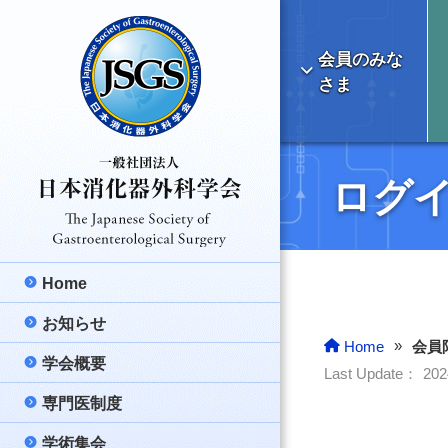
会員のみな
さま
ログ
Home
お知らせ
最新のお知らせ
»
Home
会員
学会概要
学会より
理事長挨拶
Last Update：
20
専門医制度
ご報告
日本消化器外科学
消化器外科専門医
学術集会
医療情報
消化器外科の明る
消化器外科専門医
総会