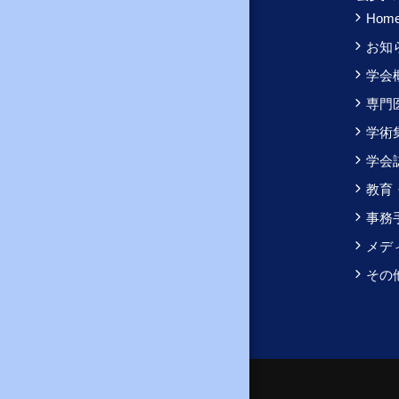
Hom
お知
学会
専門
学術
学会
教育
事務
メデ
その