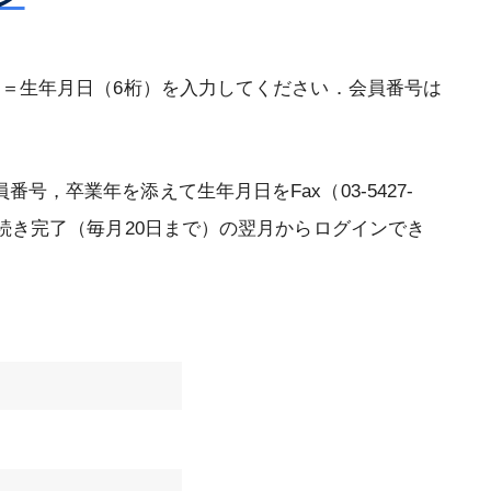
専門医認定審査結果
記
更新審査結果
ド＝生年月日（6桁）を入力してください．会員番号は
再取得審査結果
【2020年1月1日以前に専門医に認定
，卒業年を添えて生年月日をFax（03-5427-
された方】認定審査（2026年）
続き完了（毎月20日まで）の翌月からログインでき
【2021年1月1日に専門医に認定され
た方】認定審査（2026年）