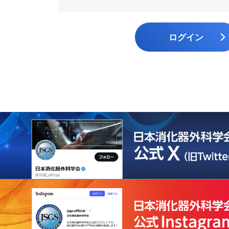
に関するお知らせ
専門医（指導医）の休止制度につい
認定証再発行
消化器外科業績基準
術標本）の取扱い指針
て
資格認定施行細則
器外科専門医制度の
事務局の対応について
遺伝学的検査の適切な実施について
え（FAQ）
専門医及び指導医の更新について
ログイン
消化器がん外科治療認定医認定施行
Consensus Statement on
細則
を探す
医師等の専門性に関する資格名等に
Submission and Publication of
ついて
認定登録医登録施行細則
Manuscripts
会員及び消化器外科専門医の氏名の
指定修練施設認定施行細則
日本消化器外科学会 外科研究の利
公開について
益相反に関する指針について
消化器外科専門医修練カリキュラム
委員会規則
投稿規程
公式SNS運用ポリシー
棚卸資産規則