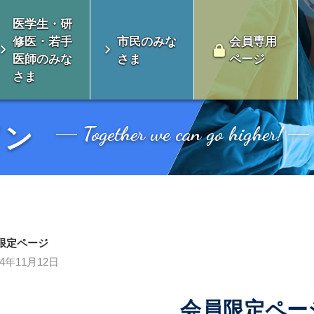
医学生・研
修医・若手
市民のみな
会員専用
医師のみな
さま
ページ
さま
Together we can go higher!
イン
限定ページ
24年11月12日
会とは
消化器外科専門医について
会員限定ペー
い未来のための対
制度のよくある質
認定審査
総会開催案内