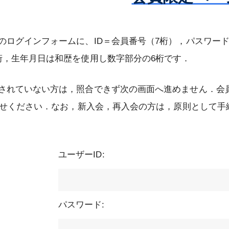
会雑誌
認定試験
第80回総会
大会開催案内
優秀論文賞受賞者
専門医制度
役員等
日本専門医機構主導の消化器外科専
信履歴
enterological
 JESUS –
メールマガジンの配信停止について
更新認定審査
総会開催記録
第23回大会
教育集会開催記録
会誌編集委員会からのお知らせ
インパクトファクターについて
若手育成セミナー – JESUS – 開催
のログインフォームに、ID＝会員番号（7桁），パスワー
門医制度について
消化器外科学会定
化器外科専門医の
評議員
消化器外科専門医の心得準拠『例題
録
桁，生年月日は和歴を使用し数字部分の6桁です．
社員総会・会員集
再取得認定審査
AGSurg Forum
日本消化器外科学会大会（JDDW）
市民公開講座開催記録
日本消化器外科学会雑誌投稿規程
AGSurg Awards
NCDについて
今後の消化器外科専門医・指導医に
集』
）
会創立50周年記念
歴代理事長
登録演題の利益相反（COI）申告に
係る制度のグランドデザインについ
会
演題検索
動画による市民公開講座
投稿の手引き
ジャーナルサイト（Wiley Online
NCDにおける消化器外科医療水準評
入会規則
認定審査（2026年）
ついて
されていない方は，照合できず次の画面へ進めません．会員番号
て
会員限定）
名誉会長
Library）
価術式登録に対するリモート型監査
剽窃が疑われる論文投稿に関する報
募集要項
の業績基準
療認定医
会費規則
2030年評議員一斉選出時からの申請
更新認定審査（2026年）
認定審査（2026年）
大会開催記録
について
知らせください．なお，新入会，再入会の方は，原則として手
新しい消化器外科専門医制度の変更
名誉会員
告事項
内容変更のお知らせ
受賞者
点
役員等選任規則
ライフサイエンス（文部科学省）
再取得認定審査（2026年）
審査結果（2025年）
特定術式のNCD術前前向き登録につ
特別会員
2025年評議員一斉選出時からの申請
いて
評議員選出規則
学会発表・論文投稿ほかにおける倫
審査結果（2026年）
資格変更のお知らせ
委員会
ユーザーID:
理指針について
NCD臨床データ調査（Audit）につ
制度指定修練施
社員総会規則
65歳終身化
認定審査（新規・更新）（2026年）
2027年評議員補充選出に関するお知
いて
会員検索
症例報告を含む医学論文及び学会研
クト
る よくあるご質
2025年度 日本消化器外科学会 国内
らせ
会員集会規則
審査結果（2025年）
究会発表における患者プライバシー
NCDのフィードバックについて
消化器外科専門医検索
留学プロジェクト ― 募集要項
制度指定修練施
パスワード:
日本消化器外科学会評議員審査のた
保護に関する指針
学術集会規則
各種変更について
NCDデータを利活用した研究につい
に関するお知らせ
専門医制度指定修練施設（認定施
2025年度 日本消化器外科学会 国内
各種証明
めの業績基準
患者の病理検体（生検・細胞診・手
て
設）検索
専門医制度規則
留学プロジェクト ― 研修施設