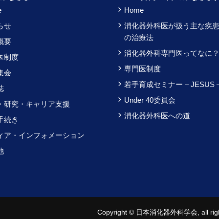
e
Home
らせ
消化器外科医が扱う主な疾
の治療法
概要
消化器外科専門医ってなに
医制度
専門医制度
集会
若手育成セミナー – JESUS 
誌
Under 40委員会
・研究・キャリア支援
消化器外科医への道
手続き
ィア・インフォメーション
他
Copyright © 日本消化器外科学会, all right