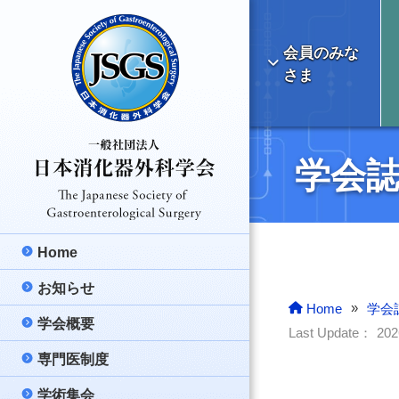
会員のみな
さま
学会
Home
お知らせ
最新のお知らせ
»
Home
学会
学会概要
学会より
理事長挨拶
Last Update：
20
専門医制度
ご報告
日本消化器外科学
消化器外科専門医
学術集会
医療情報
消化器外科の明る
消化器外科専門医
総会