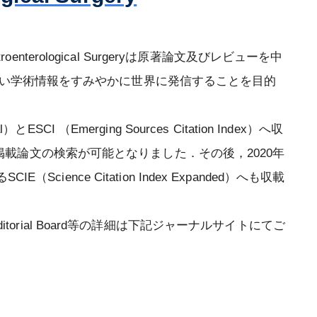
専門医認定審査結果
記
更新審査結果
roenterological Surgeryは原著論文及びレビューを中
い学術情報をすみやかに世界に発信することを目的
再取得審査結果
【2020年1月1日以前に専門医に認定
SCI （Emerging Sources Citation Index）へ収
された方】認定審査（2026年）
ceにて掲載論文の検索が可能となりました．その後，2020年
【2021年1月1日に専門医に認定され
あるSCIE（Science Citation Index Expanded）へも収載
た方】認定審査（2026年）
ditorial Board等の詳細は下記ジャーナルサイトにてご