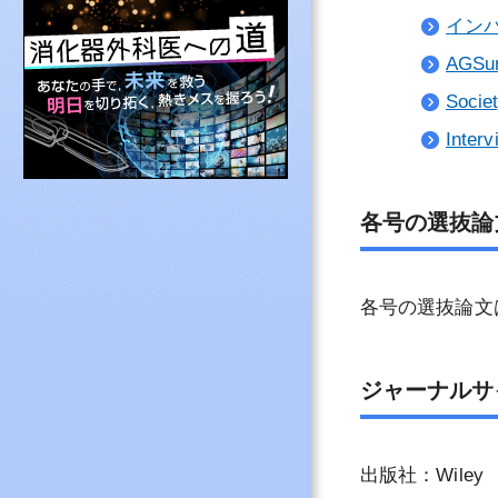
その他専門医制度
イン
NCD登録・消化
AGSur
よくある質問と答
Socie
消化器外科専門医
Interv
認定施設を探す
各号の選抜論
各号の選抜論文
ジャーナルサ
出版社：Wiley