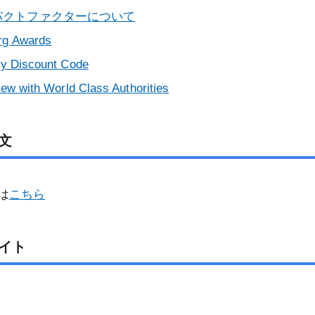
に関するお知らせ
専門医（指導医）の休止制度につい
認定証再発行
消化器外科業績基準
術標本）の取扱い指針
パクトファクターについて
て
資格認定施行細則
器外科専門医制度の
事務局の対応について
g Awards
遺伝学的検査の適切な実施について
え（FAQ）
専門医及び指導医の更新について
消化器がん外科治療認定医認定施行
ty Discount Code
Consensus Statement on
細則
を探す
医師等の専門性に関する資格名等に
Submission and Publication of
iew with World Class Authorities
ついて
認定登録医登録施行細則
Manuscripts
会員及び消化器外科専門医の氏名の
指定修練施設認定施行細則
日本消化器外科学会 外科研究の利
文
公開について
益相反に関する指針について
消化器外科専門医修練カリキュラム
委員会規則
は
こちら
投稿規程
公式SNS運用ポリシー
イト
棚卸資産規則