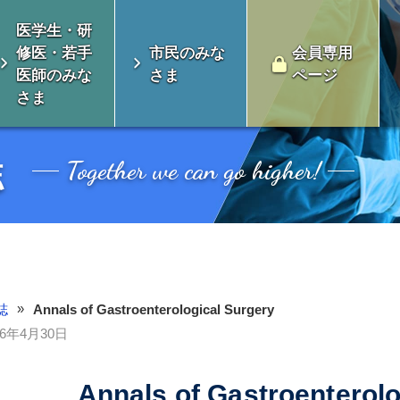
医学生・研
修医・若手
市民のみな
会員専用
医師のみな
さま
ページ
さま
Together we can go higher!
誌
»
誌
Annals of Gastroenterological Surgery
26年4月30日
会とは
消化器外科専門医について
Annals of Gastroenterolo
い未来のための対
制度のよくある質
認定審査
総会開催案内