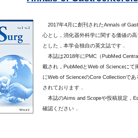
会雑誌
認定試験
第80回総会
大会開催案内
優秀論文賞受賞者
専門医制度
役員等
日本専門医機構主導の消化器外科専
信履歴
enterological
 JESUS –
メールマガジンの配信停止について
更新認定審査
総会開催記録
第23回大会
教育集会開催記録
会誌編集委員会からのお知らせ
インパクトファクターについて
若手育成セミナー – JESUS – 開催
2017年4月に創刊されたAnnals of Gast
門医制度について
消化器外科学会定
化器外科専門医の
評議員
消化器外科専門医の心得準拠『例題
録
心とし，消化器外科学に関する価値の高
社員総会・会員集
再取得認定審査
AGSurg Forum
日本消化器外科学会大会（JDDW）
市民公開講座開催記録
日本消化器外科学会雑誌投稿規程
AGSurg Awards
NCDについて
今後の消化器外科専門医・指導医に
集』
）
会創立50周年記念
歴代理事長
登録演題の利益相反（COI）申告に
とした，本学会独自の英文誌です．
係る制度のグランドデザインについ
会
演題検索
動画による市民公開講座
投稿の手引き
ジャーナルサイト（Wiley Online
NCDにおける消化器外科医療水準評
入会規則
認定審査（2026年）
ついて
て
会員限定）
名誉会長
Library）
価術式登録に対するリモート型監査
本誌は2018年にPMC（PubMed Central）とE
剽窃が疑われる論文投稿に関する報
募集要項
の業績基準
療認定医
会費規則
2030年評議員一斉選出時からの申請
更新認定審査（2026年）
認定審査（2026年）
大会開催記録
について
載され，PubMedとWeb of Scien
新しい消化器外科専門医制度の変更
名誉会員
告事項
内容変更のお知らせ
受賞者
点
役員等選任規則
ライフサイエンス（文部科学省）
再取得認定審査（2026年）
審査結果（2025年）
特定術式のNCD術前前向き登録につ
にWeb of ScienceのCore Collectionで
特別会員
2025年評議員一斉選出時からの申請
いて
されております．
評議員選出規則
学会発表・論文投稿ほかにおける倫
審査結果（2026年）
資格変更のお知らせ
委員会
理指針について
NCD臨床データ調査（Audit）につ
本誌のAims and Scopeや投稿規定，E
制度指定修練施
社員総会規則
65歳終身化
認定審査（新規・更新）（2026年）
2027年評議員補充選出に関するお知
いて
会員検索
症例報告を含む医学論文及び学会研
確認ください．
クト
る よくあるご質
2025年度 日本消化器外科学会 国内
らせ
会員集会規則
審査結果（2025年）
究会発表における患者プライバシー
NCDのフィードバックについて
消化器外科専門医検索
留学プロジェクト ― 募集要項
制度指定修練施
日本消化器外科学会評議員審査のた
保護に関する指針
学術集会規則
各種変更について
NCDデータを利活用した研究につい
に関するお知らせ
専門医制度指定修練施設（認定施
2025年度 日本消化器外科学会 国内
各種証明
めの業績基準
患者の病理検体（生検・細胞診・手
て
設）検索
専門医制度規則
留学プロジェクト ― 研修施設