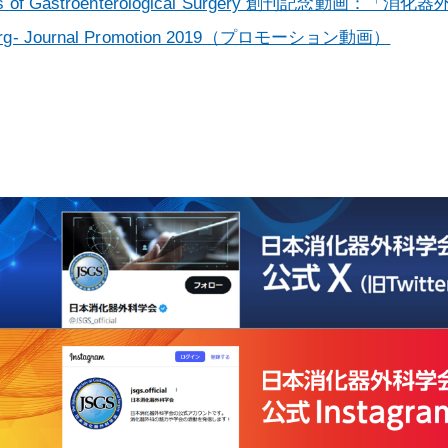
ls of Gastroenterological Surgery 創刊記念動画
rg- Journal Promotion 2019（プロモーション動画）