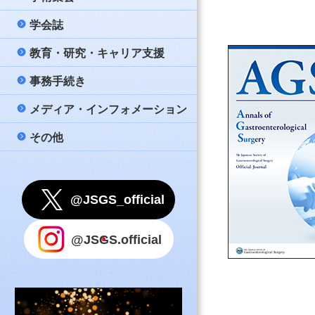
策
問と答え（FAQ）
学会誌
公募
大会
日本消化器外科学
名簿
新しい消化器外科
教育・研究・キャリア支援
メールマガジン配
教育講座
Annals of Gastro
若手育成セミナー –
一般社団法人日本
公式テキスト『消
Surgery
事務手続き
評議員会・総会・
市民公開講座
データベース事業
入会案内
款
心得』
会記録（会員限定
日本消化器外科学
メディア・インフォメーション
他団体開催案内等
男女共同参画委員
連絡先変更
細則・諸規則
指導医
誌（PDF）
理事会ニュース（
その他
学会賞
氏名変更
リンク
評議員審査のため
消化器がん外科治
国際事業
会費納入のお願い
事務局
指針等
認定登録医
Under 40
留学
利用上のご注意
@JSGS_official
認定医
教育コンテンツ
退会申請
ポリシー
認定施設（専門医
@JSGS.official
設）
国内留学プロジェ
事務手続きに関す
問
関連施設（専門医
設）
その他事務手続き