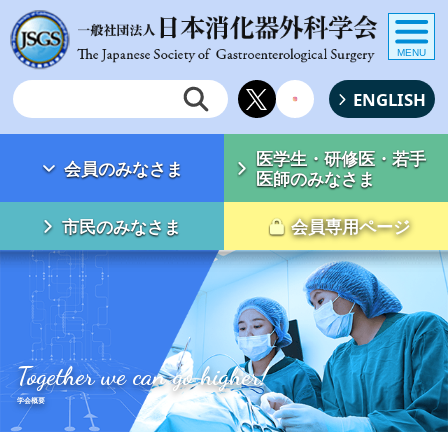
MENU
ENGLISH
医学生・研修医・若手
会員のみなさま
医師のみなさま
市民のみなさま
会員専用ページ
Together we can go higher!
学会概要