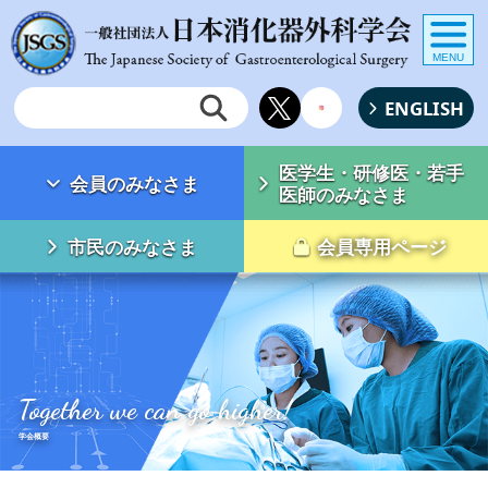
MENU
ENGLISH
医学生・研修医・若手
会員のみなさま
医師のみなさま
市民のみなさま
会員専用ページ
Together we can go higher!
学会概要