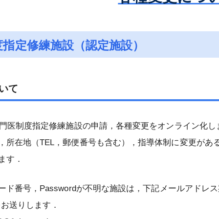
会雑誌
認定試験
第80回総会
大会開催案内
優秀論文賞受賞者
専門医制度
役員等
日本専門医機構主導の消化器外科専
信履歴
enterological
 JESUS –
メールマガジンの配信停止について
更新認定審査
総会開催記録
第23回大会
教育集会開催記録
会誌編集委員会からのお知らせ
インパクトファクターについて
若手育成セミナー – JESUS – 開催
門医制度について
度指定修練施設（認定施設）
消化器外科学会定
化器外科専門医の
評議員
消化器外科専門医の心得準拠『例題
録
社員総会・会員集
再取得認定審査
AGSurg Forum
日本消化器外科学会大会（JDDW）
市民公開講座開催記録
日本消化器外科学会雑誌投稿規程
AGSurg Awards
NCDについて
今後の消化器外科専門医・指導医に
集』
）
会創立50周年記念
歴代理事長
登録演題の利益相反（COI）申告に
係る制度のグランドデザインについ
会
演題検索
動画による市民公開講座
投稿の手引き
ジャーナルサイト（Wiley Online
NCDにおける消化器外科医療水準評
入会規則
認定審査（2026年）
ついて
て
いて
会員限定）
名誉会長
Library）
価術式登録に対するリモート型監査
剽窃が疑われる論文投稿に関する報
募集要項
の業績基準
療認定医
会費規則
2030年評議員一斉選出時からの申請
更新認定審査（2026年）
認定審査（2026年）
大会開催記録
について
新しい消化器外科専門医制度の変更
名誉会員
告事項
内容変更のお知らせ
受賞者
点
役員等選任規則
ライフサイエンス（文部科学省）
再取得認定審査（2026年）
審査結果（2025年）
特定術式のNCD術前前向き登録につ
，専門医制度指定修練施設の申請，各種変更をオンライン化し
特別会員
2025年評議員一斉選出時からの申請
いて
評議員選出規則
学会発表・論文投稿ほかにおける倫
審査結果（2026年）
，所在地（TEL，郵便番号も含む），指導体制に変更があ
資格変更のお知らせ
委員会
理指針について
NCD臨床データ調査（Audit）につ
ます．
制度指定修練施
社員総会規則
65歳終身化
認定審査（新規・更新）（2026年）
2027年評議員補充選出に関するお知
いて
会員検索
症例報告を含む医学論文及び学会研
クト
る よくあるご質
2025年度 日本消化器外科学会 国内
らせ
会員集会規則
審査結果（2025年）
究会発表における患者プライバシー
NCDのフィードバックについて
消化器外科専門医検索
留学プロジェクト ― 募集要項
ード番号，Passwordが不明な施設は，下記メールアド
制度指定修練施
日本消化器外科学会評議員審査のた
保護に関する指針
学術集会規則
各種変更について
NCDデータを利活用した研究につい
dをお送りします．
に関するお知らせ
専門医制度指定修練施設（認定施
2025年度 日本消化器外科学会 国内
各種証明
めの業績基準
患者の病理検体（生検・細胞診・手
て
設）検索
専門医制度規則
留学プロジェクト ― 研修施設