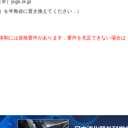
［＠］jsgs.or.jp
に関するお知らせ
専門医（指導医）の休止制度につい
認定証再発行
消化器外科業績基準
術標本）の取扱い指針
て
資格認定施行細則
］を半角@に置き換えてください．）
器外科専門医制度の
事務局の対応について
遺伝学的検査の適切な実施について
え（FAQ）
専門医及び指導医の更新について
消化器がん外科治療認定医認定施行
Consensus Statement on
細則
を探す
医師等の専門性に関する資格名等に
Submission and Publication of
体制には資格要件があります．要件を充足できない場合は
ついて
認定登録医登録施行細則
Manuscripts
会員及び消化器外科専門医の氏名の
指定修練施設認定施行細則
日本消化器外科学会 外科研究の利
公開について
益相反に関する指針について
消化器外科専門医修練カリキュラム
委員会規則
投稿規程
公式SNS運用ポリシー
棚卸資産規則