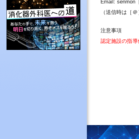
Email: senmon
その他専門医制度
（送信時は［＠
NCD登録・消化
よくある質問と答
注意事項
消化器外科専門医
認定施設の指導
認定施設を探す