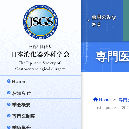
会員のみな
さま
専門
Home
お知らせ
最新のお知らせ
»
Home
専門
学会概要
学会より
理事長挨拶
Last Update：
20
専門医制度
ご報告
日本消化器外科学
消化器外科専門医
学術集会
医療情報
消化器外科の明る
消化器外科専門医
総会