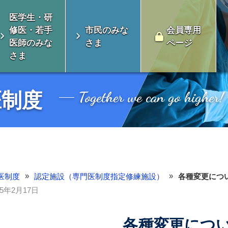
医学生・研
修医・若手
市民のみな
会員専用
医師のみな
さま
ページ
さま
Together we can go higher!
医制度
»
»
医制度
認定施設（専門医制度指定修練施設）
各種変更につ
25年2月17日
会とは
消化器外科専門医について
各種変更につ
い未来のための対
制度のよくある質
認定審査
総会開催案内