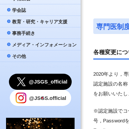
策
問と答え（FAQ）
学会誌
公募
大会
日本消化器外科学
名簿
新しい消化器外科
教育・研究・キャリア支援
メールマガジン配
教育講座
Annals of Gastro
若手育成セミナー –
専門医制
一般社団法人日本
公式テキスト『消
Surgery
事務手続き
評議員会・総会・
市民公開講座
データベース事業
入会案内
款
心得』
会記録（会員限定
日本消化器外科学
メディア・インフォメーション
他団体開催案内等
男女共同参画委員
連絡先変更
細則・諸規則
指導医
誌（PDF）
各種変更につ
理事会ニュース（
その他
学会賞
氏名変更
リンク
評議員審査のため
消化器がん外科治
国際事業
会費納入のお願い
事務局
指針等
認定登録医
2020年より
Under 40
留学
利用上のご注意
@JSGS_official
認定医
認定施設の名称
教育コンテンツ
退会申請
ポリシー
をお願いいたし
認定施設（専門医
@JSGS.official
設）
国内留学プロジェ
事務手続きに関す
問
※認定施設でコ
関連施設（専門医
設）
号，Passwor
その他事務手続き