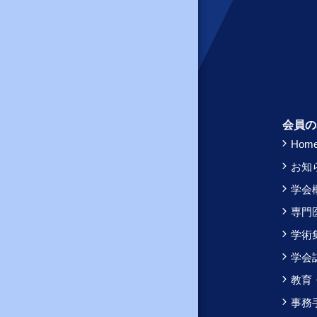
会員の
Hom
お知
学会
専門
学術
学会
教育
事務