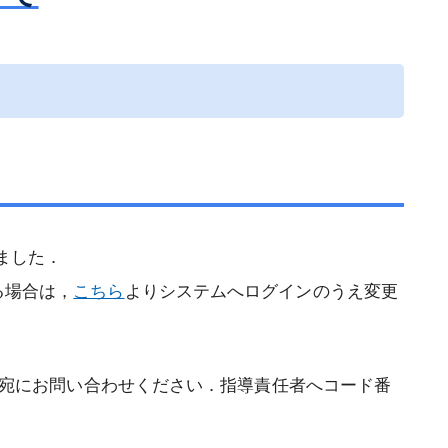
専門医認定審査結果
記
更新審査結果
再取得審査結果
【2020年1月1日以前に専門医に認定
された方】認定審査（2026年）
【2021年1月1日に専門医に認定され
た方】認定審査（2026年）
ました．
る場合は，
こちら
よりシステムへログインのうえ変更
レス宛にお問い合わせください．指導責任者へコード番