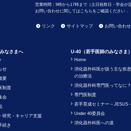
営業時間：
9時
から
17時
まで（土日祝祭日・学会が
お問い合わせに関してはこちらをご確認ください．
リンク
サイトマップ
お問い合わせ
みなさまへ
U-40（若手医師のみなさま
e
Home
らせ
消化器外科医が扱う主な疾
の治療法
概要
消化器外科専門医ってなに
医制度
専門医制度
集会
若手育成セミナー – JESUS 
誌
Under 40委員会
・研究・キャリア支援
消化器外科医への道
手続き