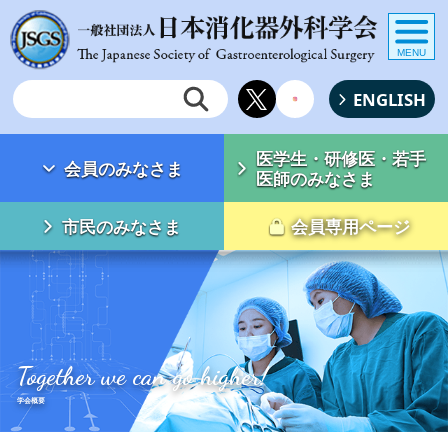
MENU
ENGLISH
医学生・研修医・若手
会員のみなさま
医師のみなさま
市民のみなさま
会員専用ページ
Together we can go higher!
学会概要