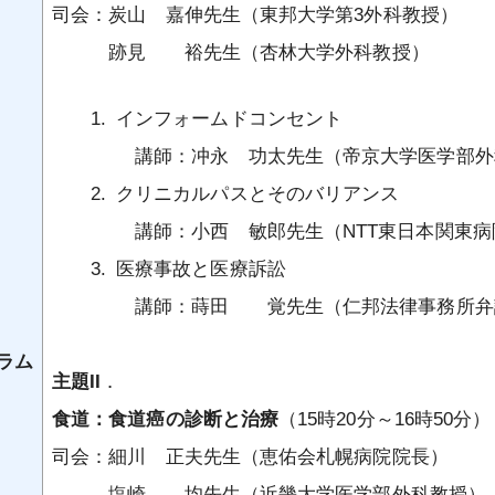
に関するお知らせ
専門医（指導医）の休止制度につい
司会：炭山 嘉伸先生（東邦大学第3外科教授）
認定証再発行
消化器外科業績基準
術標本）の取扱い指針
て
資格認定施行細則
跡見 裕先生（杏林大学外科教授）
器外科専門医制度の
事務局の対応について
遺伝学的検査の適切な実施について
え（FAQ）
専門医及び指導医の更新について
消化器がん外科治療認定医認定施行
Consensus Statement on
細則
インフォームドコンセント
を探す
医師等の専門性に関する資格名等に
Submission and Publication of
ついて
講師：冲永 功太先生（帝京大学医学部外
認定登録医登録施行細則
Manuscripts
クリニカルパスとそのバリアンス
会員及び消化器外科専門医の氏名の
指定修練施設認定施行細則
日本消化器外科学会 外科研究の利
公開について
講師：小西 敏郎先生（NTT東日本関東病
益相反に関する指針について
消化器外科専門医修練カリキュラム
医療事故と医療訴訟
委員会規則
講師：蒔田 覚先生（仁邦法律事務所弁
投稿規程
ラム
公式SNS運用ポリシー
主題II
．
食道：食道癌の診断と治療
（15時20分～16時50分）
棚卸資産規則
司会：細川 正夫先生（恵佑会札幌病院院長）
塩崎 均先生（近畿大学医学部外科教授）