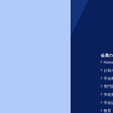
会員の
Hom
お知
学会
専門
学術
学会
教育