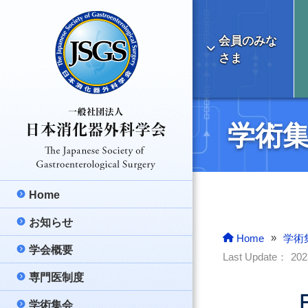
会員のみな
さま
学術
Home
お知らせ
最新のお知らせ
»
Home
学術
学会概要
学会より
理事長挨拶
Last Update：
20
専門医制度
ご報告
日本消化器外科学
消化器外科専門医
学術集会
医療情報
消化器外科の明る
消化器外科専門医
総会