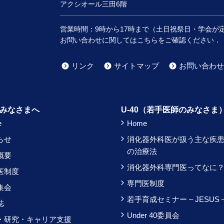
アクシオール三田6階
営業時間：
9時
から
17時
まで（土日祝祭日・学会が
お問い合わせに関してはこちらをご確認ください．
リンク
サイトマップ
お問い合わせ
みなさまへ
U-40（若手医師のみなさま
e
Home
らせ
消化器外科医が扱う主な疾
の治療法
概要
消化器外科専門医ってなに
医制度
専門医制度
集会
若手育成セミナー – JESUS 
誌
Under 40委員会
・研究・キャリア支援