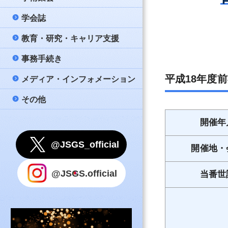
策
問と答え（FAQ）
学会誌
公募
大会
日本消化器外科学
名簿
新しい消化器外科
教育・研究・キャリア支援
メールマガジン配
教育講座
Annals of Gastro
若手育成セミナー –
一般社団法人日本
公式テキスト『消
Surgery
事務手続き
評議員会・総会・
市民公開講座
データベース事業
入会案内
款
心得』
会記録（会員限定
日本消化器外科学
平成18年度
メディア・インフォメーション
他団体開催案内等
男女共同参画委員
連絡先変更
細則・諸規則
指導医
誌（PDF）
理事会ニュース（
その他
学会賞
氏名変更
リンク
評議員審査のため
消化器がん外科治
国際事業
会費納入のお願い
事務局
開催年
指針等
認定登録医
Under 40
留学
利用上のご注意
@JSGS_official
認定医
開催地・
教育コンテンツ
退会申請
ポリシー
認定施設（専門医
@JSGS.official
当番世
設）
国内留学プロジェ
事務手続きに関す
問
関連施設（専門医
設）
その他事務手続き