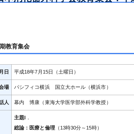
会雑誌
認定試験
第80回総会
大会開催案内
優秀論文賞受賞者
専門医制度
役員等
日本専門医機構主導の消化器外科専
信履歴
enterological
 JESUS –
メールマガジンの配信停止について
更新認定審査
総会開催記録
第23回大会
教育集会開催記録
会誌編集委員会からのお知らせ
インパクトファクターについて
若手育成セミナー – JESUS – 開催
門医制度について
消化器外科学会定
化器外科専門医の
評議員
消化器外科専門医の心得準拠『例題
録
社員総会・会員集
再取得認定審査
AGSurg Forum
日本消化器外科学会大会（JDDW）
市民公開講座開催記録
日本消化器外科学会雑誌投稿規程
AGSurg Awards
NCDについて
今後の消化器外科専門医・指導医に
集』
）
会創立50周年記念
歴代理事長
登録演題の利益相反（COI）申告に
係る制度のグランドデザインについ
前期教育集会
会
演題検索
動画による市民公開講座
投稿の手引き
ジャーナルサイト（Wiley Online
NCDにおける消化器外科医療水準評
入会規則
認定審査（2026年）
ついて
て
会員限定）
名誉会長
Library）
価術式登録に対するリモート型監査
剽窃が疑われる論文投稿に関する報
募集要項
の業績基準
療認定医
会費規則
2030年評議員一斉選出時からの申請
更新認定審査（2026年）
認定審査（2026年）
大会開催記録
について
新しい消化器外科専門医制度の変更
名誉会員
告事項
内容変更のお知らせ
受賞者
月日
平成18年7月15日（土曜日）
点
役員等選任規則
ライフサイエンス（文部科学省）
再取得認定審査（2026年）
審査結果（2025年）
特定術式のNCD術前前向き登録につ
特別会員
2025年評議員一斉選出時からの申請
いて
評議員選出規則
学会発表・論文投稿ほかにおける倫
審査結果（2026年）
会場
パシフィコ横浜 国立大ホール（横浜市）
資格変更のお知らせ
委員会
理指針について
NCD臨床データ調査（Audit）につ
制度指定修練施
社員総会規則
65歳終身化
認定審査（新規・更新）（2026年）
2027年評議員補充選出に関するお知
いて
会員検索
話人
幕内 博康（東海大学医学部外科学教授）
症例報告を含む医学論文及び学会研
クト
る よくあるご質
2025年度 日本消化器外科学会 国内
らせ
会員集会規則
審査結果（2025年）
究会発表における患者プライバシー
NCDのフィードバックについて
消化器外科専門医検索
留学プロジェクト ― 募集要項
制度指定修練施
主題I
．
日本消化器外科学会評議員審査のた
保護に関する指針
学術集会規則
各種変更について
NCDデータを利活用した研究につい
に関するお知らせ
専門医制度指定修練施設（認定施
2025年度 日本消化器外科学会 国内
各種証明
めの業績基準
総論：医療と倫理
（13時30分～15時）
患者の病理検体（生検・細胞診・手
て
設）検索
専門医制度規則
留学プロジェクト ― 研修施設