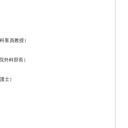
科客員教授）
日本消化器外科学会 外科研究の利
院外科部長）
益相反に関する指針について
日本消化器外科学会 外科研究の利
護士）
益相反に関する指針 Q&A