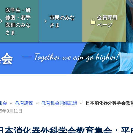
医学生・研
修医・若手
市民のみな
会員専用
医師のみな
さま
ページ
さま
Together we can go higher!
集会
»
»
»
集会
教育講座
教育集会開催記録
日本消化器外科学会教育
25年3月11日
会とは
消化器外科専門医について
日本消化器外科学会教育集会：平
い未来のための対
制度のよくある質
認定審査
総会開催案内