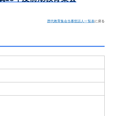
専門医認定審査結果
記
更新審査結果
歴代教育集会当番世話人一覧表
に戻る
再取得審査結果
【2020年1月1日以前に専門医に認定
された方】認定審査（2026年）
【2021年1月1日に専門医に認定され
た方】認定審査（2026年）