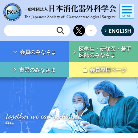
MENU
ENGLISH
医学生・研修医・若手
会員のみなさま
医師のみなさま
市民のみなさま
会員専用ページ
Together we can go higher!
学術集会