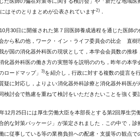
じた医師の偏在対策等に関する検討会」や「新たな地域医
に関するお知らせ
専門医（指導医）の休止制度につい
認定証再発行
消化器外科業績基準
術標本）の取扱い指針
て
2)
18日にはそのとりまとめが公表されています
．
資格認定施行細則
器外科専門医制度の
事務局の対応について
遺伝学的検査の適切な実施について
え（FAQ）
専門医及び指導医の更新について
消化器がん外科治療認定医認定施行
年10月30日に開催された第７回医師養成過程を通じた医師
Consensus Statement on
細則
を探す
医師等の専門性に関する資格名等に
Submission and Publication of
会から私の他，ワーク・イン・ライフ委員会の比企 直樹
ついて
認定登録医登録施行細則
Manuscripts
我が国の消化器外科医の現状として，本学会会員数の推移
会員及び消化器外科専門医の氏名の
指定修練施設認定施行細則
日本消化器外科学会 外科研究の利
消化器外科医の働き方の実態等を説明ののち，昨年の本学
公開について
益相反に関する指針について
消化器外科専門医修練カリキュラム
3)
のロードマップ」
を紹介し，行政に対する複数の提言を
委員会規則
質疑に対応し，よりよい消化器外科診療と消化器外科医が
同検討会で熟慮を重ねて検討をいただきたいことを強く要
投稿規程
公式SNS運用ポリシー
4年12月25日には厚生労働大臣を本部長とする第2回厚生
棚卸資産規則
合的な対策パッケージ」が策定されました．この中で，診
働に従事している等の業務負担への配慮・支援等の観点で