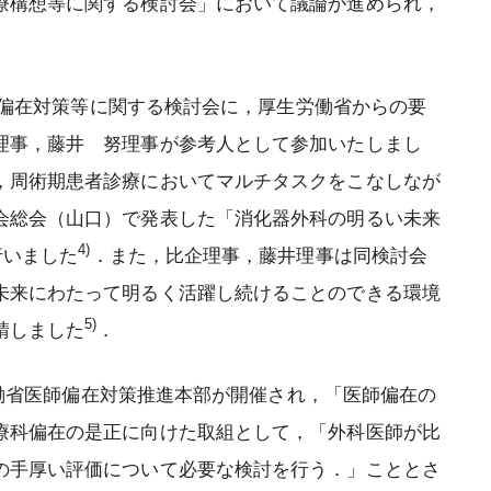
療構想等に関する検討会」において議論が進められ，
の偏在対策等に関する検討会に，厚生労働省からの要
理事，藤井 努理事が参考人として参加いたしまし
，周術期患者診療においてマルチタスクをこなしなが
日本消化器外科学会 外科研究の利
会総会（山口）で発表した「消化器外科の明るい未来
益相反に関する指針について
4)
行いました
．また，比企理事，藤井理事は同検討会
日本消化器外科学会 外科研究の利
未来にわたって明るく活躍し続けることのできる環境
益相反に関する指針 Q&A
5)
請しました
．
労働省医師偏在対策推進本部が開催され，「医師偏在の
療科偏在の是正に向けた取組として，「外科医師が比
の手厚い評価について必要な検討を行う．」こととさ