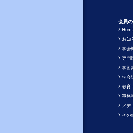
会員の
Hom
お知
学会
専門
学術
学会
教育
事務
メデ
その