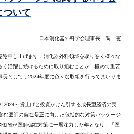
について
専門医認定審査結果
記
更新審査結果
再取得審査結果
日本消化器外科学会理事長 調 憲
【2020年1月1日以前に専門医に認定
感謝申し上げます．消化器外科領域を取り巻く様々な
された方】認定審査（2026年）
るく活躍し続けるために取り組むことが，極めて重要
【2021年1月1日に専門医に認定され
長として，2024年度に色々な取組を行ってまいりま
た方】認定審査（2026年）
針2024～賃上げと投資がけん引する成長型経済の実
を含む医師の偏在是正に向けた包括的な対策パッケージ
生労働省が医師偏在対策に一層注力した年となり，「医