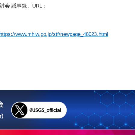
討会 議事録、URL：
https://www.mhlw.go.jp/stf/newpage_48023.html