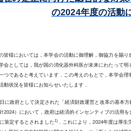
の2024年度の活動
会雑誌
認定試験
第80回総会
大会開催案内
優秀論文賞受賞者
専門医制度
役員等
日本専門医機構主導の消化器外科専
信履歴
enterological
 JESUS –
メールマガジンの配信停止について
更新認定審査
総会開催記録
第23回大会
教育集会開催記録
会誌編集委員会からのお知らせ
インパクトファクターについて
若手育成セミナー – JESUS – 開催
門医制度について
消化器外科学会定
化器外科専門医の
評議員
消化器外科専門医の心得準拠『例題
録
社員総会・会員集
再取得認定審査
AGSurg Forum
日本消化器外科学会大会（JDDW）
市民公開講座開催記録
日本消化器外科学会雑誌投稿規程
AGSurg Awards
NCDについて
今後の消化器外科専門医・指導医に
集』
）
会創立50周年記念
歴代理事長
登録演題の利益相反（COI）申告に
係る制度のグランドデザインについ
会
演題検索
動画による市民公開講座
投稿の手引き
ジャーナルサイト（Wiley Online
NCDにおける消化器外科医療水準評
入会規則
認定審査（2026年）
ついて
て
会員限定）
名誉会長
Library）
価術式登録に対するリモート型監査
皆様においては，本学会の活動に御理解，御協力を賜り
剽窃が疑われる論文投稿に関する報
募集要項
の業績基準
療認定医
会費規則
2030年評議員一斉選出時からの申請
更新認定審査（2026年）
認定審査（2026年）
大会開催記録
について
新しい消化器外科専門医制度の変更
名誉会員
告事項
学会としては，我が国の消化器外科医が未来にわたって明
内容変更のお知らせ
受賞者
点
役員等選任規則
ライフサイエンス（文部科学省）
再取得認定審査（2026年）
審査結果（2025年）
特定術式のNCD術前前向き登録につ
一つであると考えています．この考えのもとで，本学会理事
特別会員
2025年評議員一斉選出時からの申請
いて
評議員選出規則
学会発表・論文投稿ほかにおける倫
審査結果（2026年）
活動状況を皆様にお知らせいたします．
資格変更のお知らせ
委員会
理指針について
NCD臨床データ調査（Audit）につ
制度指定修練施
社員総会規則
65歳終身化
認定審査（新規・更新）（2026年）
2027年評議員補充選出に関するお知
いて
会員検索
21日に政府として決定された「経済財政運営と改革の基本方
症例報告を含む医学論文及び学会研
クト
る よくあるご質
2025年度 日本消化器外科学会 国内
らせ
会員集会規則
審査結果（2025年）
究会発表における患者プライバシー
NCDのフィードバックについて
消化器外科専門医検索
留学プロジェクト ― 募集要項
針2024）において，政府は経済的インセンティブの活用
制度指定修練施
日本消化器外科学会評議員審査のた
保護に関する指針
学術集会規則
各種変更について
1)
NCDデータを利活用した研究につい
でに策定するとされました
．これにより，2024年度は厚
に関するお知らせ
専門医制度指定修練施設（認定施
2025年度 日本消化器外科学会 国内
各種証明
めの業績基準
患者の病理検体（生検・細胞診・手
て
設）検索
専門医制度規則
留学プロジェクト ― 研修施設