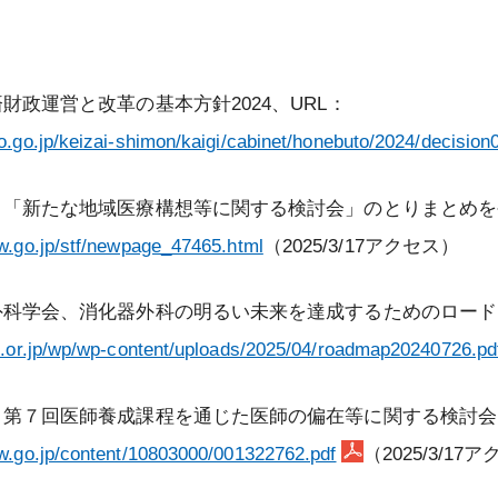
経済財政運営と改革の基本方針2024、URL：
o.go.jp/keizai-shimon/kaigi/cabinet/honebuto/2024/decision
働省、「新たな地域医療構想等に関する検討会」のとりまとめを
w.go.jp/stf/newpage_47465.html
（2025/3/17アクセス）
化器外科学会、消化器外科の明るい未来を達成するためのロード
s.or.jp/wp/wp-content/uploads/2025/04/roadmap20240726.pd
働省、第７回医師養成課程を通じた医師の偏在等に関する検討会
w.go.jp/content/10803000/001322762.pdf
（2025/3/17