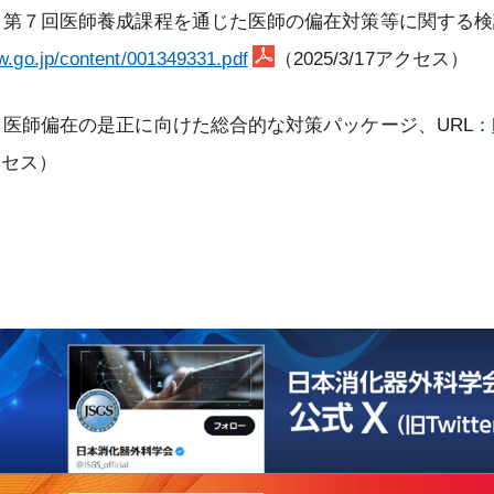
働省、第７回医師養成課程を通じた医師の偏在対策等に関する検
w.go.jp/content/001349331.pdf
（2025/3/17アクセス）
省、医師偏在の是正に向けた総合的な対策パッケージ、URL：
アクセス）