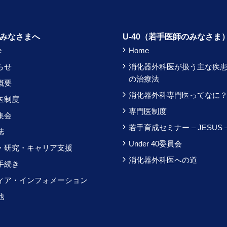
みなさまへ
U-40（若手医師のみなさま
e
Home
らせ
消化器外科医が扱う主な疾
の治療法
概要
消化器外科専門医ってなに
医制度
専門医制度
集会
若手育成セミナー – JESUS 
誌
Under 40委員会
・研究・キャリア支援
消化器外科医への道
手続き
ィア・インフォメーション
他