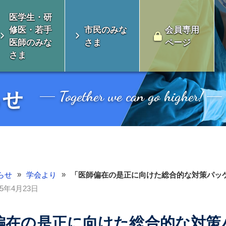
医学生・研
修医・若手
市民のみな
会員専用
医師のみな
さま
ページ
さま
Together we can go higher!
らせ
»
»
らせ
学会より
「医師偏在の是正に向けた総合的な対策パッケ
25年4月23日
会とは
消化器外科専門医について
偏在の是正に向けた総合的な対策
い未来のための対
制度のよくある質
認定審査
総会開催案内