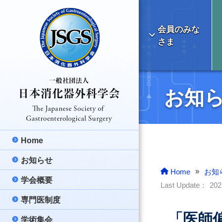
会員のみな
さま
お知
Home
お知らせ
最新のお知らせ
»
Home
お知
学会概要
学会より
理事長挨拶
Last Update：
20
専門医制度
ご報告
日本消化器外科学
消化器外科専門医
「医師
学術集会
医療情報
消化器外科の明る
消化器外科専門医
総会