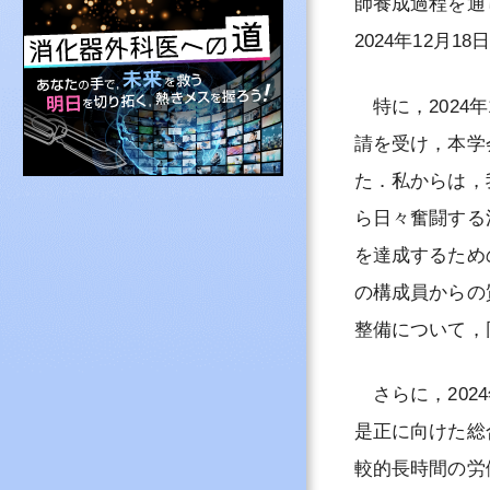
師養成過程を通
その他専門医制度
2024年12月
NCD登録・消化
よくある質問と答
特に，2024
消化器外科専門医
請を受け，本学
認定施設を探す
た．私からは，
ら日々奮闘する
を達成するため
の構成員からの
整備について，
さらに，202
是正に向けた総
較的長時間の労