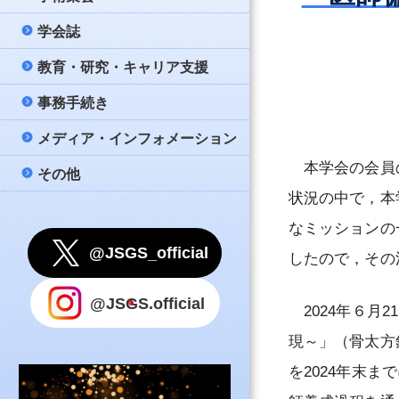
策
問と答え（FAQ）
学会誌
公募
大会
日本消化器外科学
名簿
新しい消化器外科
教育・研究・キャリア支援
メールマガジン配
教育講座
Annals of Gastro
若手育成セミナー –
一般社団法人日本
公式テキスト『消
Surgery
事務手続き
評議員会・総会・
市民公開講座
データベース事業
入会案内
款
心得』
会記録（会員限定
日本消化器外科学
メディア・インフォメーション
他団体開催案内等
男女共同参画委員
連絡先変更
細則・諸規則
指導医
誌（PDF）
理事会ニュース（
本学会の会員の
その他
学会賞
氏名変更
リンク
評議員審査のため
消化器がん外科治
状況の中で，本
国際事業
会費納入のお願い
事務局
指針等
認定登録医
なミッションの
Under 40
留学
利用上のご注意
@JSGS_official
認定医
したので，その
教育コンテンツ
退会申請
ポリシー
認定施設（専門医
@JSGS.official
2024年６月
設）
国内留学プロジェ
事務手続きに関す
問
現～」（骨太方
関連施設（専門医
設）
を2024年末ま
その他事務手続き