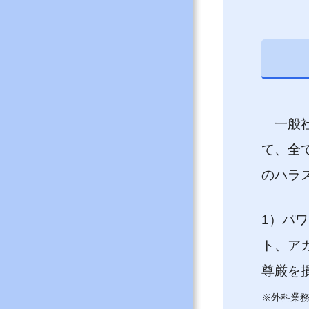
一般社
て、全
のハラ
1）パ
ト、ア
尊厳を
※外科業