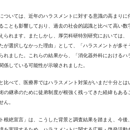
に関するお知らせ
専門医（指導医）の休止制度につい
認定証再発行
消化器外科業績基準
術標本）の取扱い指針
て
資格認定施行細則
器外科専門医制度の
事務局の対応について
ついては、近年のハラスメントに対する意識の高まりに
遺伝学的検査の適切な実施について
え（FAQ）
専門医及び指導医の更新について
消化器がん外科治療認定医認定施行
ることも影響しており、過去の社会的認識と比べて高い数
Consensus Statement on
細則
を探す
医師等の専門性に関する資格名等に
えられます。またしかし、厚労科研特別研究においては、
Submission and Publication of
ついて
認定登録医登録施行細則
Manuscripts
たが選択しなかった理由」として、「ハラスメントが多そ
会員及び消化器外科専門医の氏名の
指定修練施設認定施行細則
日本消化器外科学会 外科研究の利
られました。これらの結果から、「消化器外科におけるハ
公開について
益相反に関する指針について
消化器外科専門医修練カリキュラム
関係している可能性が示唆されました。
委員会規則
比べて、医療界ではハラスメント対策がいまだ十分とは
投稿規程
術の継承のために徒弟制度が根強く残ってきた経緯もある
公式SNS運用ポリシー
せん。
棚卸資産規則
根絶宣言」は、こうした背景と調査結果を踏まえ、今後
境を実現するため、ハラスメントに関する広報・啓発活動