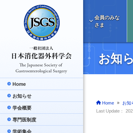
会員のみな
さま
お知
Home
お知らせ
最新のお知らせ
»
Home
お知
学会概要
学会より
理事長挨拶
Last Update：
20
専門医制度
ご報告
日本消化器外科学
消化器外科専門医
学術集会
医療情報
消化器外科の明る
消化器外科専門医
総会