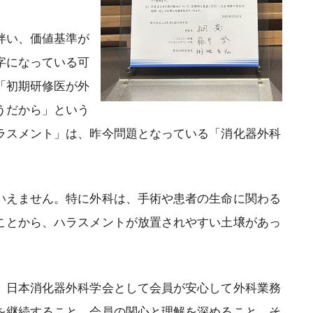
伴い、価値基準が
字になっている可
「初期研修医が外
うだから」という
日本消化器外科学会 外科研究の利
ラスメント」は、昨今問題となっている「消化器外科
益相反に関する指針について
日本消化器外科学会 外科研究の利
益相反に関する指針 Q&A
いえません。特に外科は、手術や患者の生命に関わる
ことから、ハラスメントが放置されやすい土壌があっ
、日本消化器外科学会として会員が安心して外科業務
を継続すること、会員の関心と理解を深めること、そ