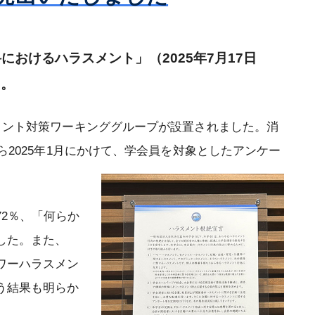
専門医認定審査結果
記
更新審査結果
おけるハラスメント」（2025年7月17日
再取得審査結果
た。
【2020年1月1日以前に専門医に認定
メント対策ワーキンググループが設置されました。消
された方】認定審査（2026年）
ら2025年1月にかけて、学会員を対象としたアンケー
【2021年1月1日に専門医に認定され
た方】認定審査（2026年）
2％、「何らか
した。また、
ワーハラスメン
う結果も明らか