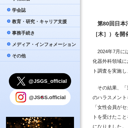
策
問と答え（FAQ）
学会誌
公募
大会
日本消化器外科学
名簿
新しい消化器外科
教育・研究・キャリア支援
メールマガジン配
教育講座
Annals of Gastro
若手育成セミナー –
第80回日本
一般社団法人日本
公式テキスト『消
Surgery
事務手続き
評議員会・総会・
市民公開講座
データベース事業
入会案内
［木］）を開
款
心得』
会記録（会員限定
日本消化器外科学
メディア・インフォメーション
他団体開催案内等
男女共同参画委員
連絡先変更
細則・諸規則
指導医
誌（PDF）
2024年7月
理事会ニュース（
その他
学会賞
氏名変更
リンク
評議員審査のため
消化器がん外科治
化器外科領域に
国際事業
会費納入のお願い
事務局
指針等
認定登録医
ト調査を実施し
Under 40
留学
利用上のご注意
@JSGS_official
認定医
その結果、「過
教育コンテンツ
退会申請
ポリシー
認定施設（専門医
@JSGS.official
のハラスメント
設）
国内留学プロジェ
事務手続きに関す
「女性会員がセ
問
関連施設（専門医
トを受けたこと
設）
その他事務手続き
になりました。