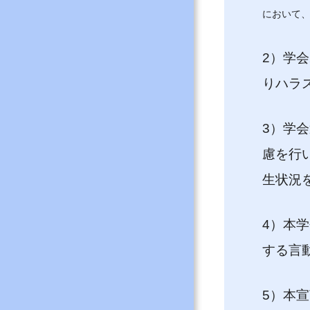
において
2）学
りハラ
3）学
慮を行
生状況
4）本
する言
5）本