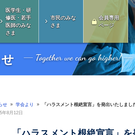
医学生・研
修医・若手
市民のみな
会員専用
医師のみな
さま
ページ
さま
Together we can go higher!
らせ
»
»
らせ
学会より
「ハラスメント根絶宣言」を発出いたしまし
25年8月12日
会とは
消化器外科専門医について
「ハラスメント根絶宣言」を
い未来のための対
制度のよくある質
認定審査
総会開催案内