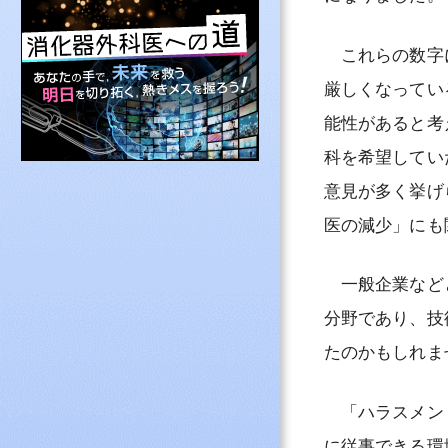
その他専門医制度
NCD登録・消化
これらの数字に
よくある質問と答
厳しくなってい
消化器外科専門医
能性があると考
認定施設を探す
科を希望してい
意見が多く挙げ
医の減少」にも
一般企業などと
分野であり、技
たのかもしれま
「ハラスメント
に従事できる環