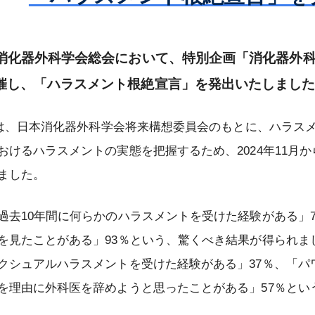
会雑誌
認定試験
第80回総会
大会開催案内
優秀論文賞受賞者
専門医制度
役員等
日本専門医機構主導の消化器外科専
信履歴
enterological
 JESUS –
メールマガジンの配信停止について
更新認定審査
総会開催記録
第23回大会
教育集会開催記録
会誌編集委員会からのお知らせ
インパクトファクターについて
若手育成セミナー – JESUS – 開催
消化器外科学会総会において、特別企画「消化器外科に
門医制度について
消化器外科学会定
化器外科専門医の
評議員
消化器外科専門医の心得準拠『例題
録
社員総会・会員集
再取得認定審査
AGSurg Forum
日本消化器外科学会大会（JDDW）
市民公開講座開催記録
日本消化器外科学会雑誌投稿規程
AGSurg Awards
NCDについて
催し、「ハラスメント根絶宣言」を発出いたしまし
今後の消化器外科専門医・指導医に
集』
）
会創立50周年記念
歴代理事長
登録演題の利益相反（COI）申告に
係る制度のグランドデザインについ
会
演題検索
動画による市民公開講座
投稿の手引き
ジャーナルサイト（Wiley Online
NCDにおける消化器外科医療水準評
入会規則
認定審査（2026年）
ついて
て
には、日本消化器外科学会将来構想委員会のもとに、ハラス
会員限定）
名誉会長
Library）
価術式登録に対するリモート型監査
剽窃が疑われる論文投稿に関する報
募集要項
の業績基準
療認定医
会費規則
2030年評議員一斉選出時からの申請
更新認定審査（2026年）
認定審査（2026年）
大会開催記録
について
おけるハラスメントの実態を把握するため、2024年11月か
新しい消化器外科専門医制度の変更
名誉会員
告事項
内容変更のお知らせ
受賞者
点
役員等選任規則
ライフサイエンス（文部科学省）
再取得認定審査（2026年）
審査結果（2025年）
特定術式のNCD術前前向き登録につ
ました。
特別会員
2025年評議員一斉選出時からの申請
いて
評議員選出規則
学会発表・論文投稿ほかにおける倫
審査結果（2026年）
資格変更のお知らせ
委員会
去10年間に何らかのハラスメントを受けた経験がある」7
理指針について
NCD臨床データ調査（Audit）につ
制度指定修練施
社員総会規則
65歳終身化
認定審査（新規・更新）（2026年）
2027年評議員補充選出に関するお知
いて
を見たことがある」93％という、驚くべき結果が得られま
会員検索
症例報告を含む医学論文及び学会研
クト
る よくあるご質
2025年度 日本消化器外科学会 国内
らせ
会員集会規則
審査結果（2025年）
クシュアルハラスメントを受けた経験がある」37％、「パ
究会発表における患者プライバシー
NCDのフィードバックについて
消化器外科専門医検索
留学プロジェクト ― 募集要項
制度指定修練施
日本消化器外科学会評議員審査のた
保護に関する指針
学術集会規則
各種変更について
を理由に外科医を辞めようと思ったことがある」57％とい
NCDデータを利活用した研究につい
に関するお知らせ
専門医制度指定修練施設（認定施
2025年度 日本消化器外科学会 国内
各種証明
めの業績基準
患者の病理検体（生検・細胞診・手
て
設）検索
専門医制度規則
留学プロジェクト ― 研修施設