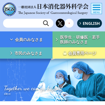
MENU
ENGLISH
医学生・研修医・若手
会員のみなさま
医師のみなさま
市民のみなさま
会員専用ページ
Together we can go higher!
お知らせ