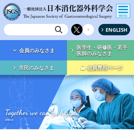
MENU
ENGLISH
医学生・研修医・若手
会員のみなさま
医師のみなさま
市民のみなさま
会員専用ページ
Together we can go higher!
お知らせ