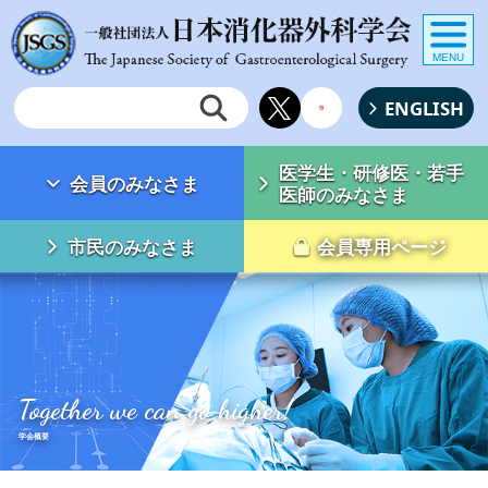
MENU
ENGLISH
医学生・研修医・若手
会員のみなさま
医師のみなさま
市民のみなさま
会員専用ページ
Together we can go higher!
学会概要