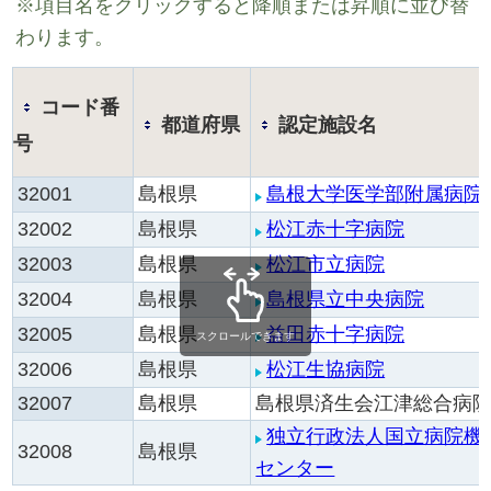
※項目名をクリックすると降順または昇順に並び替
わります。
コード番
都道府県
認定施設名
号
32001
島根県
島根大学医学部附属病院
32002
島根県
松江赤十字病院
32003
島根県
松江市立病院
32004
島根県
島根県立中央病院
32005
島根県
益田赤十字病院
スクロールできます
32006
島根県
松江生協病院
32007
島根県
島根県済生会江津総合病
独立行政法人国立病院機
32008
島根県
センター