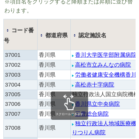
※項目名をクリックすると降順または昇順に並び替
わります。
コード番
都道府県
認定施設名
号
37001
香川県
香川大学医学部附属病院
37002
香川県
高松市立みんなの病院
37003
香川県
労働者健康安全機構香川
37004
香川県
高松赤十字病院
37005
香川県
独立行政法人国立病院機
37006
香川県
香川県立中央病院
37007
香川県
三豊総合病院
スクロールできます
独立行政法人地域医療機
37008
香川県
りつりん病院