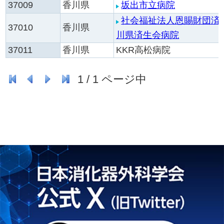
37009
香川県
坂出市立病院
社会福祉法人恩賜財団済
37010
香川県
川県済生会病院
37011
香川県
KKR高松病院
1
/
1
ページ中