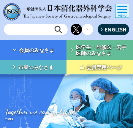
MENU
ENGLISH
医学生・研修医・若手
会員のみなさま
医師のみなさま
市民のみなさま
会員専用ページ
Together we can go higher!
学会概要