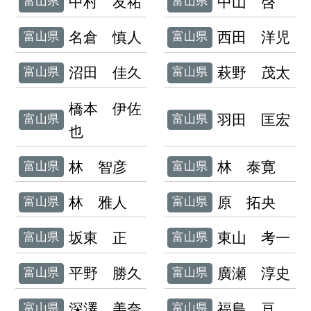
中村 友祐
中山 啓
富山県
富山県
名倉 慎人
西田 洋児
富山県
富山県
沼田 佳久
萩野 茂太
富山県
富山県
橋本 伊佐
羽田 匡宏
富山県
富山県
也
林 智彦
林 泰寛
富山県
富山県
林 雅人
原 拓央
富山県
富山県
坂東 正
東山 考一
富山県
富山県
平野 勝久
廣瀬 淳史
富山県
富山県
深澤 美奈
福島 亘
富山県
富山県