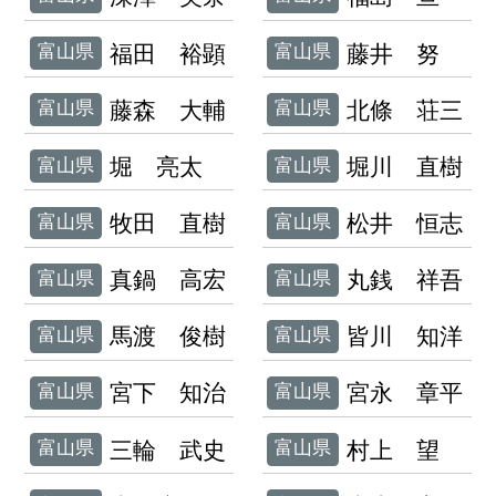
福田 裕顕
藤井 努
富山県
富山県
藤森 大輔
北條 荘三
富山県
富山県
堀 亮太
堀川 直樹
富山県
富山県
牧田 直樹
松井 恒志
富山県
富山県
真鍋 高宏
丸銭 祥吾
富山県
富山県
馬渡 俊樹
皆川 知洋
富山県
富山県
宮下 知治
宮永 章平
富山県
富山県
三輪 武史
村上 望
富山県
富山県