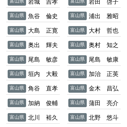
岩城 吉孝
岩田 啓子
富山県
富山県
魚谷 倫史
浦出 雅昭
富山県
富山県
大島 正寛
大村 哲也
富山県
富山県
奥出 輝夫
奥村 知之
富山県
富山県
尾島 敏彦
尾島 敏康
富山県
富山県
垣内 大毅
加治 正英
富山県
富山県
角谷 直孝
金木 昌弘
富山県
富山県
加納 俊輔
蒲田 亮介
富山県
富山県
北川 裕久
北野 悠斗
富山県
富山県