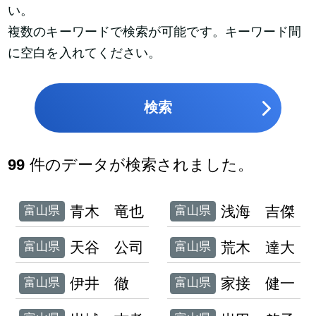
い。
複数のキーワードで検索が可能です。キーワード間
に空白を入れてください。
検索
99
件のデータが検索されました。
青木 竜也
浅海 吉傑
富山県
富山県
天谷 公司
荒木 達大
富山県
富山県
伊井 徹
家接 健一
富山県
富山県