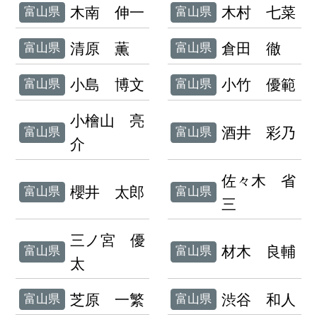
木南 伸一
木村 七菜
富山県
富山県
清原 薫
倉田 徹
富山県
富山県
小島 博文
小竹 優範
富山県
富山県
小檜山 亮
酒井 彩乃
富山県
富山県
介
佐々木 省
櫻井 太郎
富山県
富山県
三
三ノ宮 優
材木 良輔
富山県
富山県
太
芝原 一繁
渋谷 和人
富山県
富山県