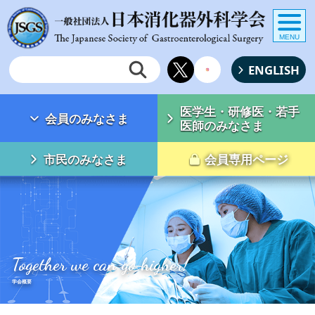
MENU
ENGLISH
医学生・研修医・若手
会員のみなさま
医師のみなさま
市民のみなさま
会員専用ページ
Together we can go higher!
学会概要